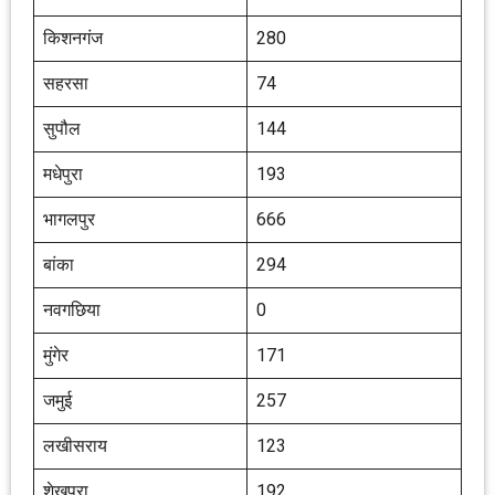
किशनगंज
280
सहरसा
74
सुपौल
144
मधेपुरा
193
भागलपुर
666
बांका
294
नवगछिया
0
मुंगेर
171
जमुई
257
लखीसराय
123
शेखपुरा
192