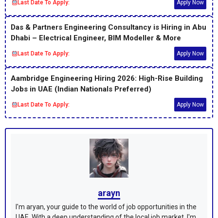
Last Date To Apply:
Apply Now
Das & Partners Engineering Consultancy is Hiring in Abu
Dhabi – Electrical Engineer, BIM Modeller & More
Last Date To Apply:
Apply Now
Aambridge Engineering Hiring 2026: High-Rise Building
Jobs in UAE (Indian Nationals Preferred)
Last Date To Apply:
Apply Now
arayn
I'm aryan, your guide to the world of job opportunities in the
UAE. With a deep understanding of the local job market, I'm