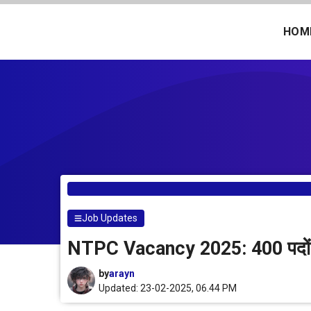
Skip
to
HOM
content
Job Updates
NTPC Vacancy 2025: 400 पदों पर 
by
arayn
Updated: 23-02-2025, 06.44 PM